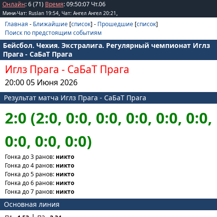
Онлайн
: 6 (71)
Время
:
09
:
50
:
07
Чт.06
,
,
Мини-Чат: Ruslan 19:54
Чат: Ангел Ангел 20:21
Главная
-
Ближайшие
[
список
] -
Прошедшие
[
список
]
Поиск по предстоящим событиям
Бейсбол. Чехия. Экстралига. Регулярный чемпионат Иглз
Прага - СаБаТ Прага
Иглз Прага
-
СаБаТ Прага
20:00 05 Июня 2026
Результат матча Иглз Прага - СаБаТ Прага
2:0 (2:0, 0:0, 0:0, 0:0, 0:0, 0:0,
0:0, 0:0, 0:0)
Гонка до 3 ранов:
никто
Гонка до 4 ранов:
никто
Гонка до 5 ранов:
никто
Гонка до 6 ранов:
никто
Гонка до 7 ранов:
никто
Основная линия