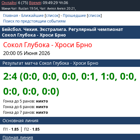
Онлайн
: 6 (75)
Время
:
09
:
49
:
29
Чт.06
,
,
Мини-Чат: Ruslan 19:54
Чат: Ангел Ангел 20:21
Главная
-
Ближайшие
[
список
] -
Прошедшие
[
список
]
Поиск по предстоящим событиям
Бейсбол. Чехия. Экстралига. Регулярный чемпионат
Сокол Глубока - Хроси Брно
Сокол Глубока
-
Хроси Брно
20:00 05 Июня 2026
Результат матча Сокол Глубока - Хроси Брно
2:4 (0:0, 0:0, 0:0, 0:1, 1:0, 0:0,
0:0, 0:0, 0:0)
Гонка до 5 ранов:
никто
Гонка до 6 ранов:
никто
Гонка до 7 ранов:
никто
Основная линия
П1 -
1.85
П2 -
1.85
Полная линия