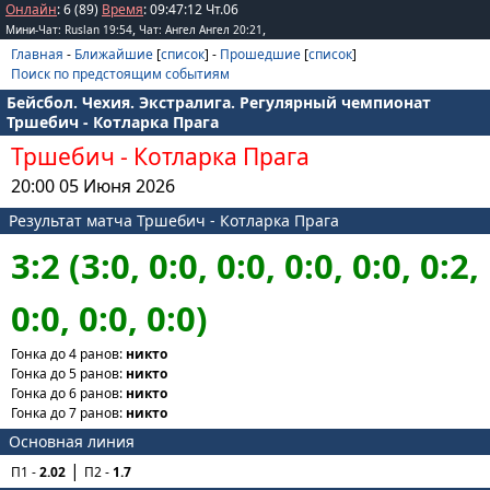
Онлайн
: 6 (89)
Время
:
09
:
47
:
12
Чт.06
,
,
Мини-Чат: Ruslan 19:54
Чат: Ангел Ангел 20:21
Главная
-
Ближайшие
[
список
] -
Прошедшие
[
список
]
Поиск по предстоящим событиям
Бейсбол. Чехия. Экстралига. Регулярный чемпионат
Тршебич - Котларка Прага
Тршебич
-
Котларка Прага
20:00 05 Июня 2026
Результат матча Тршебич - Котларка Прага
3:2 (3:0, 0:0, 0:0, 0:0, 0:0, 0:2,
0:0, 0:0, 0:0)
Гонка до 4 ранов:
никто
Гонка до 5 ранов:
никто
Гонка до 6 ранов:
никто
Гонка до 7 ранов:
никто
Основная линия
П1 -
2.02
П2 -
1.7