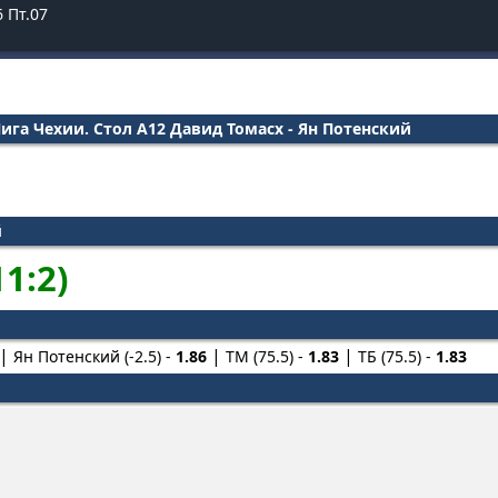
6
Пт.07
ига Чехии. Стол А12 Давид Томасх - Ян Потенский
й
11:2)
Ян Потенский (-2.5) -
1.86
ТМ (75.5) -
1.83
ТБ (75.5) -
1.83