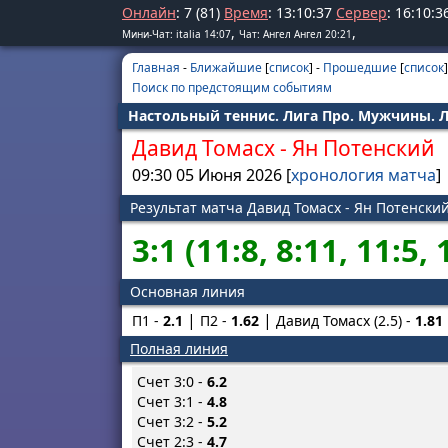
Онлайн
: 7 (81)
Время
:
13
:
10
:
37
Сервер
:
16
:
10
:
3
,
,
Мини-Чат: italia 14:07
Чат: Ангел Ангел 20:21
Главная
-
Ближайшие
[
список
] -
Прошедшие
[
список
]
Поиск по предстоящим событиям
Настольный теннис. Лига Про. Мужчины. Л
Давид Томасх
-
Ян Потенский
09:30 05 Июня 2026 [
хронология матча
]
Результат матча Давид Томасх - Ян Потенски
3:1 (11:8, 8:11, 11:5, 
Основная линия
П1 -
2.1
П2 -
1.62
Давид Томасх (2.5) -
1.81
Полная линия
Счет 3:0 -
6.2
Счет 3:1 -
4.8
Счет 3:2 -
5.2
Счет 2:3 -
4.7