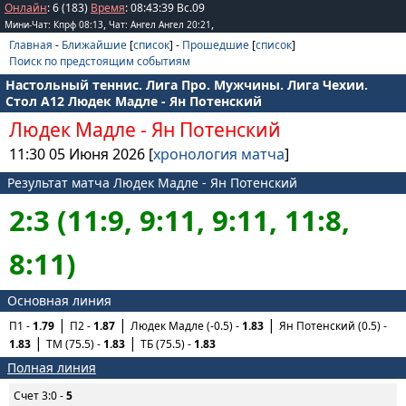
Онлайн
: 6 (183)
Время
:
08
:
43
:
39
Вс.09
,
,
Мини-Чат: Кпрф 08:13
Чат: Ангел Ангел 20:21
Главная
-
Ближайшие
[
список
] -
Прошедшие
[
список
]
Поиск по предстоящим событиям
Настольный теннис. Лига Про. Мужчины. Лига Чехии.
Стол А12 Людек Мадле - Ян Потенский
Людек Мадле
-
Ян Потенский
11:30 05 Июня 2026 [
хронология матча
]
Результат матча Людек Мадле - Ян Потенский
2:3 (11:9, 9:11, 9:11, 11:8,
8:11)
Основная линия
П1 -
1.79
П2 -
1.87
Людек Мадле (-0.5) -
1.83
Ян Потенский (0.5) -
1.83
ТМ (75.5) -
1.83
ТБ (75.5) -
1.83
Полная линия
Счет 3:0 -
5