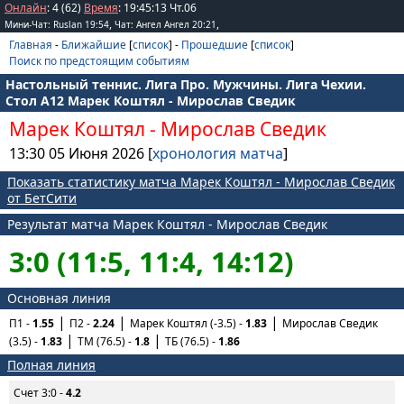
Онлайн
: 4 (62)
Время
:
19
:
45
:
13
Чт.06
,
,
Мини-Чат: Ruslan 19:54
Чат: Ангел Ангел 20:21
Главная
-
Ближайшие
[
список
] -
Прошедшие
[
список
]
Поиск по предстоящим событиям
Настольный теннис. Лига Про. Мужчины. Лига Чехии.
Стол А12 Марек Коштял - Мирослав Сведик
Марек Коштял
-
Мирослав Сведик
13:30 05 Июня 2026 [
хронология матча
]
Показать статистику матча Марек Коштял - Мирослав Сведик
от БетСити
Результат матча Марек Коштял - Мирослав Сведик
3:0 (11:5, 11:4, 14:12)
Основная линия
П1 -
1.55
П2 -
2.24
Марек Коштял (-3.5) -
1.83
Мирослав Сведик
(3.5) -
1.83
ТМ (76.5) -
1.8
ТБ (76.5) -
1.86
Полная линия
Счет 3:0 -
4.2