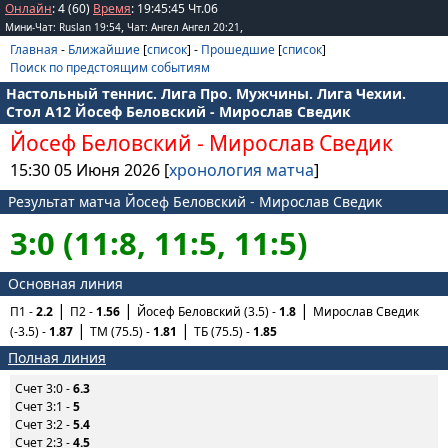
Онлайн
: 4 (60)
Время
:
19
:
45
:
45
Чт.06
,
,
Мини-Чат: Ruslan 19:54
Чат: Ангел Ангел 20:21
Главная
-
Ближайшие
[
список
] -
Прошедшие
[
список
]
Поиск по предстоящим событиям
Настольный теннис. Лига Про. Мужчины. Лига Чехии.
Стол А12 Йосеф Беловский - Мирослав Сведик
Йосеф Беловский
-
Мирослав Сведик
15:30 05 Июня 2026 [
хронология матча
]
Результат матча Йосеф Беловский - Мирослав Сведик
3:0 (11:8, 11:5, 11:5)
Основная линия
П1 -
2.2
П2 -
1.56
Йосеф Беловский (3.5) -
1.8
Мирослав Сведик
(-3.5) -
1.87
ТМ (75.5) -
1.81
ТБ (75.5) -
1.85
Полная линия
Счет 3:0 -
6.3
Счет 3:1 -
5
Счет 3:2 -
5.4
Счет 2:3 -
4.5