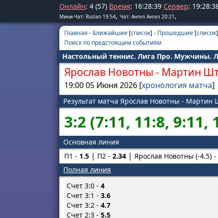
Онлайн
: 4 (57)
Время
:
16
:
28
:
39
Сервер
:
19
:
28
:
3
,
,
Мини-Чат: Ruslan 19:54
Чат: Ангел Ангел 20:21
Главная
-
Ближайшие
[
список
] -
Прошедшие
[
список
]
Поиск по предстоящим событиям
Настольный теннис. Лига Про. Мужчины. Л
Ярослав Новотны
-
Мартин Ш
19:00 05 Июня 2026 [
хронология матча
]
Результат матча Ярослав Новотны - Мартин
3:2 (7:11, 11:8, 9:11, 
Основная линия
П1 -
1.5
П2 -
2.34
Ярослав Новотны (-4.5) -
Полная линия
Счет 3:0 -
4
Счет 3:1 -
3.6
Счет 3:2 -
4.7
Счет 2:3 -
5.5