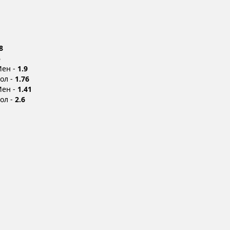
8
5
Мен -
1.9
Бол -
1.76
Мен -
1.41
Бол -
2.6