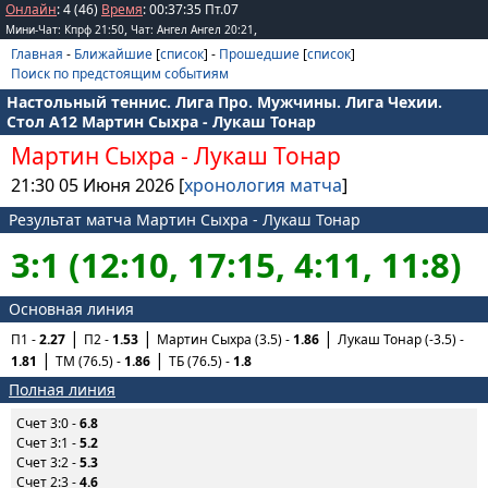
Онлайн
: 4 (46)
Время
:
00
:
37
:
35
Пт.07
,
,
Мини-Чат: Кпрф 21:50
Чат: Ангел Ангел 20:21
Главная
-
Ближайшие
[
список
] -
Прошедшие
[
список
]
Поиск по предстоящим событиям
Настольный теннис. Лига Про. Мужчины. Лига Чехии.
Стол А12 Мартин Сыхра - Лукаш Тонар
Мартин Сыхра
-
Лукаш Тонар
21:30 05 Июня 2026 [
хронология матча
]
Результат матча Мартин Сыхра - Лукаш Тонар
3:1 (12:10, 17:15, 4:11, 11:8)
Основная линия
П1 -
2.27
П2 -
1.53
Мартин Сыхра (3.5) -
1.86
Лукаш Тонар (-3.5) -
1.81
ТМ (76.5) -
1.86
ТБ (76.5) -
1.8
Полная линия
Счет 3:0 -
6.8
Счет 3:1 -
5.2
Счет 3:2 -
5.3
Счет 2:3 -
4.6