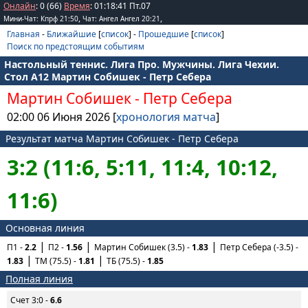
Онлайн
: 0 (66)
Время
:
01
:
18
:
41
Пт.07
,
,
Мини-Чат: Кпрф 21:50
Чат: Ангел Ангел 20:21
Главная
-
Ближайшие
[
список
] -
Прошедшие
[
список
]
Поиск по предстоящим событиям
Настольный теннис. Лига Про. Мужчины. Лига Чехии.
Стол А12 Мартин Собишек - Петр Себера
Мартин Собишек
-
Петр Себера
02:00 06 Июня 2026 [
хронология матча
]
Результат матча Мартин Собишек - Петр Себера
3:2 (11:6, 5:11, 11:4, 10:12,
11:6)
Основная линия
П1 -
2.2
П2 -
1.56
Мартин Собишек (3.5) -
1.83
Петр Себера (-3.5) -
1.83
ТМ (75.5) -
1.81
ТБ (75.5) -
1.85
Полная линия
Счет 3:0 -
6.6