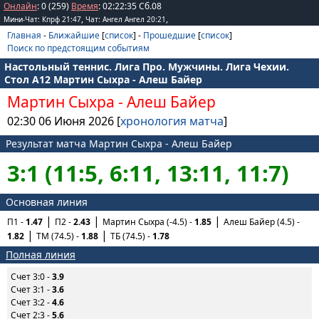
Онлайн
: 0 (259)
Время
:
02
:
22
:
35
Сб.08
,
,
Мини-Чат: Кпрф 21:47
Чат: Ангел Ангел 20:21
Главная
-
Ближайшие
[
список
] -
Прошедшие
[
список
]
Поиск по предстоящим событиям
Настольный теннис. Лига Про. Мужчины. Лига Чехии.
Стол А12 Мартин Сыхра - Алеш Байер
Мартин Сыхра
-
Алеш Байер
02:30 06 Июня 2026 [
хронология матча
]
Результат матча Мартин Сыхра - Алеш Байер
3:1 (11:5, 6:11, 13:11, 11:7)
Основная линия
П1 -
1.47
П2 -
2.43
Мартин Сыхра (-4.5) -
1.85
Алеш Байер (4.5) -
1.82
ТМ (74.5) -
1.88
ТБ (74.5) -
1.78
Полная линия
Счет 3:0 -
3.9
Счет 3:1 -
3.6
Счет 3:2 -
4.6
Счет 2:3 -
5.6