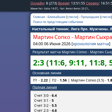
Онлайн
: 8 (273)
Время
:
13
:
51
:
55
Сервер
:
16
:
51
:
,
,
Мини-Чат: italia 14:07
Чат: Ангел Ангел 20:21
Главная
-
Ближайшие
[
список
] -
Прошедшие
[
список
]
Поиск по предстоящим событиям
Настольный теннис. Лига Про. Мужчины. Л
Мартин Сопко
-
Мартин Сыхр
04:00 06 Июня 2026 [
хронология матча
]
Результат матча Мартин Сопко - Мартин Сых
2:3 (11:6, 9:11, 11:8, 
Основная линия
П1 -
2.22
П2 -
1.56
Мартин Сопко (3.5) -
1.
Полная линия
Счет 3:0 -
6.4
Счет 3:1 -
5
Счет 3:2 -
5.5
Счет 2:3 -
4.6