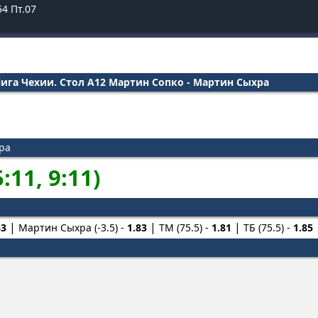
54
Пт.07
ига Чехии. Стол А12 Мартин Сопко - Мартин Сыхра
а
ра
5:11, 9:11)
83
Мартин Сыхра (-3.5) -
1.83
ТМ (75.5) -
1.81
ТБ (75.5) -
1.85