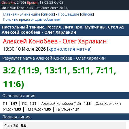
Онлайн
: 2 (96)
Время
:
18
:
02
:
53
Сб.08
,
,
Мини-Чат: Кпрф 16:53
Чат: Ангел Ангел 20:21
Главная
-
Ближайшие
[
список
] -
Прошедшие
[
список
]
Поиск по предстоящим событиям
Настольный теннис. Россия. Лига Про. Мужчины. Стол А5
Алексей Конобеев - Олег Харлакин
Алексей Конобеев
-
Олег Харлакин
13:30 10 Июля 2026 [
хронология матча
]
Результат матча Алексей Конобеев - Олег Харлакин
3:2 (11:9, 13:11, 5:11, 7:11,
11:6)
Основная линия
П1 -
1.97
П2 -
1.71
Алексей Конобеев (1.5) -
1.83
Олег Харлакин
(-1.5) -
1.83
ТМ (76.5) -
1.85
ТБ (76.5) -
1.81
Полная линия
Счет 3:0 -
5.8