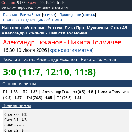
Онлайн
: 9 (77)
Время
:
22
:
19
:
26
Пн.10
,
,
Мини-Чат: Кпрф 21:42
Чат: Ангел Ангел 20:21
Главная
-
Ближайшие
[
список
] -
Прошедшие
[
список
]
Поиск по предстоящим событиям
Настольный теннис. Россия. Лига Про. Мужчины. Стол А5
Александр Екжанов - Никита Толмачев
Александр Екжанов
-
Никита Толмачев
16:30 10 Июля 2026 [
хронология матча
]
Результат матча Александр Екжанов - Никита Толмачев
3:0 (11:7, 12:10, 11:8)
Основная линия
П1 -
1.83
П2 -
1.83
Александр Екжанов (0.5) -
1.8
Никита Толмачев
(-0.5) -
1.87
ТМ (76.5) -
1.85
ТБ (76.5) -
1.81
Полная линия
Счет 3:0 -
5.2
Счет 3:1 -
4.3
Счет 3:2 -
5
Счет 2:3 -
5