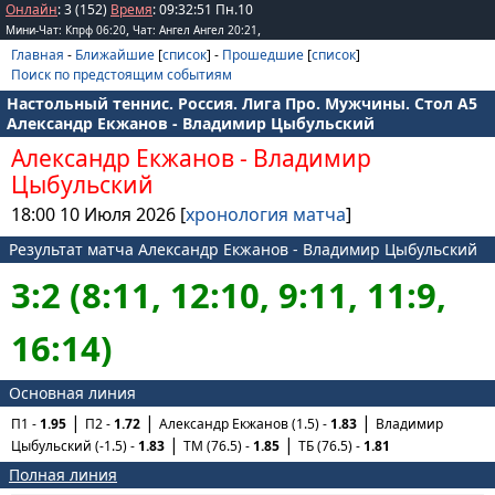
Онлайн
: 3 (152)
Время
:
09
:
32
:
51
Пн.10
,
,
Мини-Чат: Кпрф 06:20
Чат: Ангел Ангел 20:21
Главная
-
Ближайшие
[
список
] -
Прошедшие
[
список
]
Поиск по предстоящим событиям
Настольный теннис. Россия. Лига Про. Мужчины. Стол А5
Александр Екжанов - Владимир Цыбульский
Александр Екжанов
-
Владимир
Цыбульский
18:00 10 Июля 2026 [
хронология матча
]
Результат матча Александр Екжанов - Владимир Цыбульский
3:2 (8:11, 12:10, 9:11, 11:9,
16:14)
Основная линия
П1 -
1.95
П2 -
1.72
Александр Екжанов (1.5) -
1.83
Владимир
Цыбульский (-1.5) -
1.83
ТМ (76.5) -
1.85
ТБ (76.5) -
1.81
Полная линия