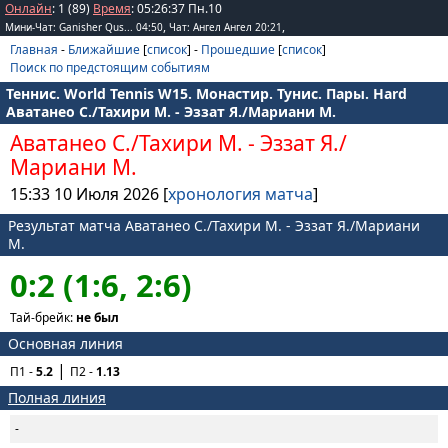
Онлайн
: 1 (89)
Время
:
05
:
26
:
37
Пн.10
,
,
Мини-Чат: Ganisher Qus... 04:50
Чат: Ангел Ангел 20:21
Главная
-
Ближайшие
[
список
] -
Прошедшие
[
список
]
Поиск по предстоящим событиям
Теннис. World Tennis W15. Монастир. Тунис. Пары. Hard
Аватанео С./Тахири М. - Эззат Я./Мариани М.
Аватанео С./Тахири М.
-
Эззат Я./
Мариани М.
15:33 10 Июля 2026 [
хронология матча
]
Результат матча Аватанео С./Тахири М. - Эззат Я./Мариани
М.
0:2 (1:6, 2:6)
Тай-брейк:
не был
Основная линия
П1 -
5.2
П2 -
1.13
Полная линия
-