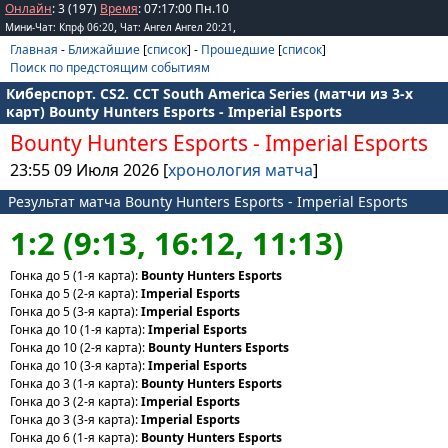
Онлайн
: 3 (197)
Время
:
07
:
17
:
00
Пн.10
,
,
Мини-Чат: Кпрф 06:20
Чат: Ангел Ангел 20:21
Главная
-
Ближайшие
[
список
] -
Прошедшие
[
список
]
Поиск по предстоящим событиям
Киберспорт. CS2. CCT South America Series (матчи из 3-х
карт) Bounty Hunters Esports - Imperial Esports
Bounty Hunters Esports
-
Imperial Esports
23:55 09 Июля 2026 [
хронология матча
]
Результат матча Bounty Hunters Esports - Imperial Esports
1:2 (9:13, 16:12, 11:13)
Гонка до 5 (1-я карта):
Bounty Hunters Esports
Гонка до 5 (2-я карта):
Imperial Esports
Гонка до 5 (3-я карта):
Imperial Esports
Гонка до 10 (1-я карта):
Imperial Esports
Гонка до 10 (2-я карта):
Bounty Hunters Esports
Гонка до 10 (3-я карта):
Imperial Esports
Гонка до 3 (1-я карта):
Bounty Hunters Esports
Гонка до 3 (2-я карта):
Imperial Esports
Гонка до 3 (3-я карта):
Imperial Esports
Гонка до 6 (1-я карта):
Bounty Hunters Esports