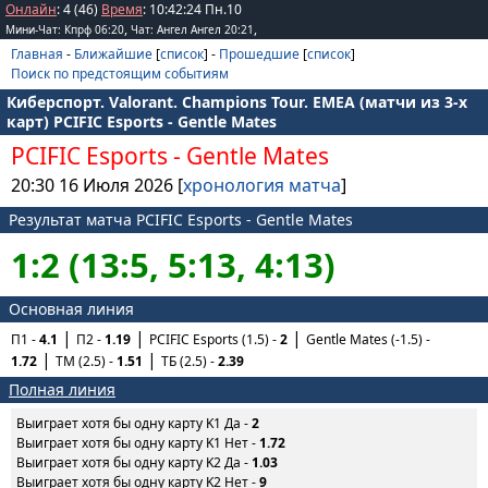
Онлайн
: 4 (46)
Время
:
10
:
42
:
24
Пн.10
,
,
Мини-Чат: Кпрф 06:20
Чат: Ангел Ангел 20:21
Главная
-
Ближайшие
[
список
] -
Прошедшие
[
список
]
Поиск по предстоящим событиям
Киберспорт. Valorant. Champions Tour. EMEA (матчи из 3-х
карт) PCIFIC Esports - Gentle Mates
PCIFIC Esports
-
Gentle Mates
20:30 16 Июля 2026 [
хронология матча
]
Результат матча PCIFIC Esports - Gentle Mates
1:2 (13:5, 5:13, 4:13)
Основная линия
П1 -
4.1
П2 -
1.19
PCIFIC Esports (1.5) -
2
Gentle Mates (-1.5) -
1.72
ТМ (2.5) -
1.51
ТБ (2.5) -
2.39
Полная линия
Выиграет хотя бы одну карту K1 Да -
2
Выиграет хотя бы одну карту K1 Нет -
1.72
Выиграет хотя бы одну карту K2 Да -
1.03
Выиграет хотя бы одну карту K2 Нет -
9