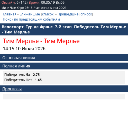
Онлайн
: 6 (142)
Время
:
09
:
35
:
19
Вс.09
,
,
Мини-Чат: Кпрф 08:13
Чат: Ангел Ангел 20:21
Главная
-
Ближайшие
[
список
] -
Прошедшие
[
список
]
Поиск по предстоящим событиям
Велоспорт. Тур де Франс. 7-й этап. Победитель Тим Мерлье
- Тим Мерлье
Тим Мерлье
-
Тим Мерлье
14:15 10 Июля 2026
Основная линия
Полная линия
Победитель Да -
2.75
Победитель Нет -
1.45
Прогнозы