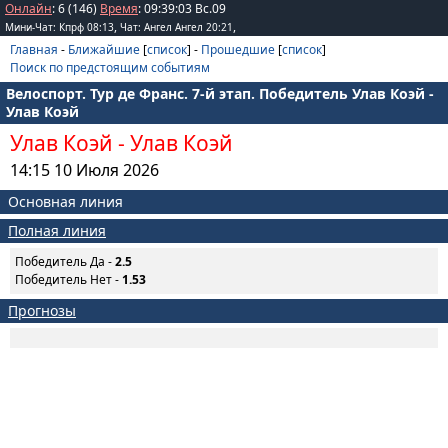
Онлайн
: 6 (146)
Время
:
09
:
39
:
03
Вс.09
,
,
Мини-Чат: Кпрф 08:13
Чат: Ангел Ангел 20:21
Главная
-
Ближайшие
[
список
] -
Прошедшие
[
список
]
Поиск по предстоящим событиям
Велоспорт. Тур де Франс. 7-й этап. Победитель Улав Коэй -
Улав Коэй
Улав Коэй
-
Улав Коэй
14:15 10 Июля 2026
Основная линия
Полная линия
Победитель Да -
2.5
Победитель Нет -
1.53
Прогнозы