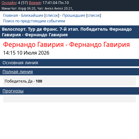
Онлайн
: 4 (57)
Время
:
17
:
41
:
04
Пн.10
,
,
Мини-Чат: Кпрф 06:20
Чат: Ангел Ангел 20:21
Главная
-
Ближайшие
[
список
] -
Прошедшие
[
список
]
Поиск по предстоящим событиям
Велоспорт. Тур де Франс. 7-й этап. Победитель Фернандо
Гавирия - Фернандо Гавирия
Фернандо Гавирия
-
Фернандо Гавирия
14:15 10 Июля 2026
Основная линия
Полная линия
Победитель Да -
100
Прогнозы