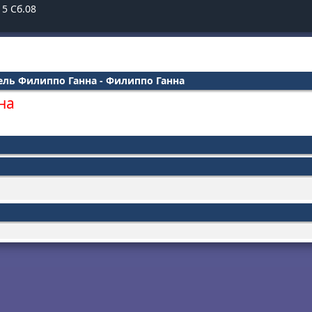
15
Сб.08
тель Филиппо Ганна - Филиппо Ганна
на