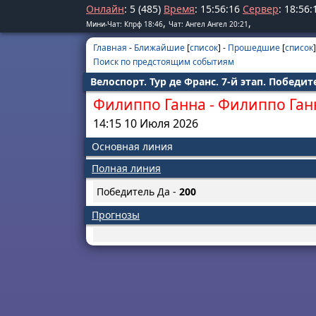
Онлайн
: 5 (485)
Время
:
15
:
56
:
16
Сервер
:
18
:
56
:
,
,
Мини-Чат: Кпрф 18:46
Чат: Ангел Ангел 20:21
Главная
-
Ближайшие
[
список
] -
Прошедшие
[
список
]
Поиск по предстоящим событиям
Велоспорт. Тур де Франс. 7-й этап. Победи
Филиппо Ганна
-
Филиппо Ган
14:15 10 Июля 2026
Основная линия
Полная линия
Победитель Да -
200
Прогнозы