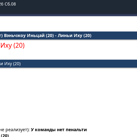
26
Сб.08
) Вэньчжоу Иньцай (20) - Линьи Иху (20)
Иху (20)
и Иху (20)
не реализует):
У команды нет пенальти
(20)