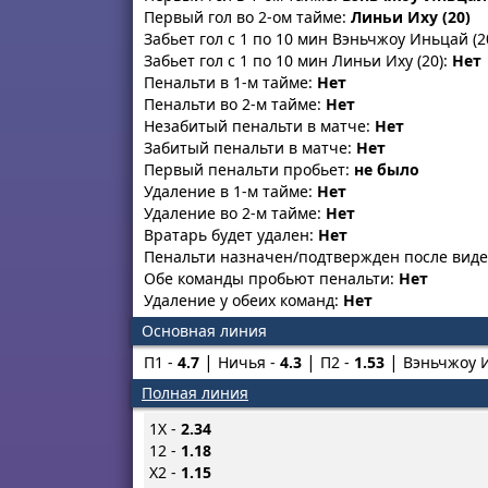
Первый гол во 2-ом тайме:
Линьи Иху (20)
Забьет гол с 1 по 10 мин Вэньчжоу Иньцай (2
Забьет гол с 1 по 10 мин Линьи Иху (20):
Нет
Пенальти в 1-м тайме:
Нет
Пенальти во 2-м тайме:
Нет
Незабитый пенальти в матче:
Нет
Забитый пенальти в матче:
Нет
Первый пенальти пробьет:
не было
Удаление в 1-м тайме:
Нет
Удаление во 2-м тайме:
Нет
Вратарь будет удален:
Нет
Пенальти назначен/подтвержден после вид
Обе команды пробьют пенальти:
Нет
Удаление у обеих команд:
Нет
Основная линия
П1 -
4.7
Ничья -
4.3
П2 -
1.53
Вэньчжоу И
Полная линия
1X -
2.34
12 -
1.18
X2 -
1.15