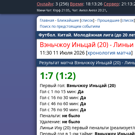
Онлайн
: 3 (256)
Время
:
18
:
13
:
26
Сервер
:
21
:
13
:
,
,
Мини-Чат: Кпрф 21:05
Чат: Ангел Ангел 20:21
Главная
-
Ближайшие
[
список
] -
Прошедшие
[
список
]
Поиск по предстоящим событиям
Футбол. Китай. Молодёжная лига (до 20 лет
Вэньчжоу Иньцай (20)
-
Линьи 
11:30 11 Июля 2026 [
хронология матча
]
Результат матча Вэньчжоу Иньцай (20) - Линь
1:7 (1:2)
Первый гол:
Вэньчжоу Иньцай (20)
Гол с 1 по 15 мин:
Да
Гол с 16 по 30 мин:
Да
Гол с 46 по 60 мин:
Да
Гол с 76 по 90 мин:
Да
Пенальти:
не было
Удаление:
не было
Линьи Иху (20) первый пенальти (реализует/
Первый гол в 1-ом тайме:
Вэньчжоу Иньцай 