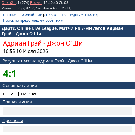
Онлайн
: 1 (274)
Время
:
12
:
40
:
40
Сб.08
,
,
Мини-Чат: Кпрф 07:53
Чат: Ангел Ангел 20:21
Главная
-
Ближайшие
[
список
] -
Прошедшие
[
список
]
Поиск по предстоящим событиям
Дартс. Online Live League. Матчи из 7-ми лэгов Адриан
Грэй - Джон О'Ши
Адриан Грэй
-
Джон О'Ши
16:55 10 Июля 2026
Результат матча Адриан Грэй - Джон О'Ши
4:1
Основная линия
П1 -
2.1
П2 -
1.65
Полная линия
-
Прогнозы