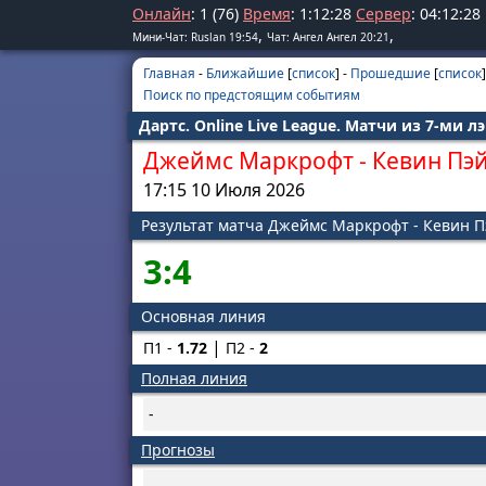
Онлайн
: 1 (76)
Время
:
1
:
12
:
28
Сервер
:
04
:
12
:
28
,
,
Мини-Чат: Ruslan 19:54
Чат: Ангел Ангел 20:21
Главная
-
Ближайшие
[
список
] -
Прошедшие
[
список
]
Поиск по предстоящим событиям
Дартс. Online Live League. Матчи из 7-ми
Джеймс Маркрофт
-
Кевин Пэ
17:15 10 Июля 2026
Результат матча Джеймс Маркрофт - Кевин 
3:4
Основная линия
П1 -
1.72
П2 -
2
Полная линия
-
Прогнозы