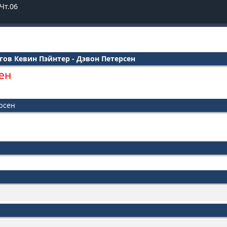
Чт.06
лэгов Кевин Пэйнтер - Дэвон Петерсен
ен
рсен