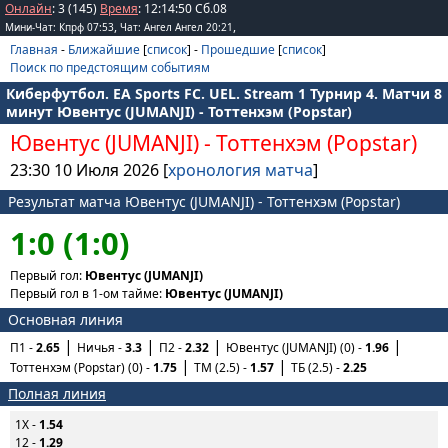
Онлайн
: 3 (145)
Время
:
12
:
14
:
50
Сб.08
,
,
Мини-Чат: Кпрф 07:53
Чат: Ангел Ангел 20:21
Главная
-
Ближайшие
[
список
] -
Прошедшие
[
список
]
Поиск по предстоящим событиям
Киберфутбол. EA Sports FC. UEL. Stream 1 Турнир 4. Матчи 8
минут Ювентус (JUMANJI) - Тоттенхэм (Popstar)
Ювентус (JUMANJI)
-
Тоттенхэм (Popstar)
23:30 10 Июля 2026 [
хронология матча
]
Результат матча Ювентус (JUMANJI) - Тоттенхэм (Popstar)
1:0 (1:0)
Первый гол:
Ювентус (JUMANJI)
Первый гол в 1-ом тайме:
Ювентус (JUMANJI)
Основная линия
П1 -
2.65
Ничья -
3.3
П2 -
2.32
Ювентус (JUMANJI) (0) -
1.96
Тоттенхэм (Popstar) (0) -
1.75
ТМ (2.5) -
1.57
ТБ (2.5) -
2.25
Полная линия
1X -
1.54
12 -
1.29