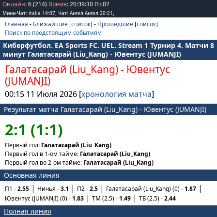
Онлайн
: 6 (214)
Время
:
20
:
39
:
30
Пт.07
,
,
Мини-Чат: italia 14:07
Чат: Ангел Ангел 20:21
Главная
-
Ближайшие
[
список
] -
Прошедшие
[
список
]
Поиск по предстоящим событиям
Киберфутбол. EA Sports FC. UEL. Stream 1 Турнир 4. Матчи 8
минут Галатасарай (Liu_Kang) - Ювентус (JUMANJI)
Галатасарай (Liu_Kang)
-
Ювентус
(JUMANJI)
00:15 11 Июля 2026 [
хронология матча
]
Результат матча Галатасарай (Liu_Kang) - Ювентус (JUMANJI)
2:1 (1:1)
Первый гол:
Галатасарай (Liu_Kang)
Первый гол в 1-ом тайме:
Галатасарай (Liu_Kang)
Первый гол во 2-ом тайме:
Галатасарай (Liu_Kang)
Основная линия
П1 -
2.55
Ничья -
3.1
П2 -
2.5
Галатасарай (Liu_Kang) (0) -
1.87
Ювентус (JUMANJI) (0) -
1.83
ТМ (2.5) -
1.49
ТБ (2.5) -
2.44
Полная линия