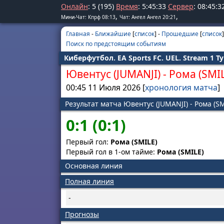
Онлайн
: 5 (195)
Время
:
5
:
45
:
33
Сервер
:
08
:
45
:
3
,
,
Мини-Чат: Кпрф 08:13
Чат: Ангел Ангел 20:21
Главная
-
Ближайшие
[
список
] -
Прошедшие
[
список
]
Поиск по предстоящим событиям
Киберфутбол. EA Sports FC. UEL. Stream 1 Т
Ювентус (JUMANJI)
-
Рома (SMIL
00:45 11 Июля 2026 [
хронология матча
]
Результат матча Ювентус (JUMANJI) - Рома (SM
0:1 (0:1)
Первый гол:
Рома (SMILE)
Первый гол в 1-ом тайме:
Рома (SMILE)
Основная линия
Полная линия
-
Прогнозы