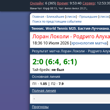
Онлайн
: 6 (365)
Время
:
9
:
53
:
40
Сервер
:
12
:
53
:
3
,
,
Мини-Чат: Кпрф 08:13
Чат: Ангел Ангел 20:21
Главная
-
Ближайшие
[
список
] -
Прошедшие
[
список
]
Поиск по предстоящим событиям
Теннис. World Tennis M25. Бастия-Луччиана
Лоран Локоли
-
Родриго Алуха
18:36 10 Июля 2026 [
хронология матча
]
Результат матча Лоран Локоли - Родриго Алу
2:0 (6:4, 6:1)
Тай-брейк:
не был
Основная линия
П1 -
1.05
П2 -
7.9
Полная линия
-
Прогнозы