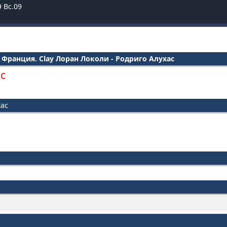
9
Вс.09
. Франция. Clay Лоран Локоли - Родриго Алухас
с
хас