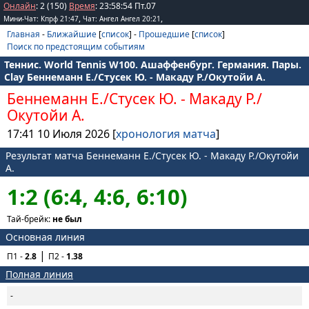
Онлайн
: 2 (150)
Время
:
23
:
58
:
54
Пт.07
,
,
Мини-Чат: Кпрф 21:47
Чат: Ангел Ангел 20:21
Главная
-
Ближайшие
[
список
] -
Прошедшие
[
список
]
Поиск по предстоящим событиям
Теннис. World Tennis W100. Ашаффенбург. Германия. Пары.
Clay Беннеманн Е./Стусек Ю. - Макаду Р./Окутойи А.
Беннеманн Е./Стусек Ю.
-
Макаду Р./
Окутойи А.
17:41 10 Июля 2026 [
хронология матча
]
Результат матча Беннеманн Е./Стусек Ю. - Макаду Р./Окутойи
А.
1:2 (6:4, 4:6, 6:10)
Тай-брейк:
не был
Основная линия
П1 -
2.8
П2 -
1.38
Полная линия
-