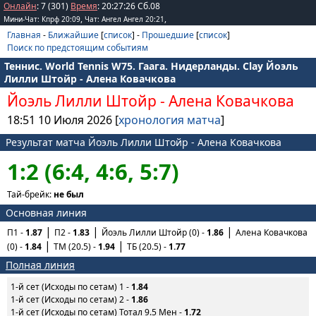
Онлайн
: 7 (301)
Время
:
20
:
27
:
26
Сб.08
,
,
Мини-Чат: Кпрф 20:09
Чат: Ангел Ангел 20:21
Главная
-
Ближайшие
[
список
] -
Прошедшие
[
список
]
Поиск по предстоящим событиям
Теннис. World Tennis W75. Гаага. Нидерланды. Clay Йоэль
Лилли Штойр - Алена Ковачкова
Йоэль Лилли Штойр
-
Алена Ковачкова
18:51 10 Июля 2026 [
хронология матча
]
Результат матча Йоэль Лилли Штойр - Алена Ковачкова
1:2 (6:4, 4:6, 5:7)
Тай-брейк:
не был
Основная линия
П1 -
1.87
П2 -
1.83
Йоэль Лилли Штойр (0) -
1.86
Алена Ковачкова
(0) -
1.84
ТМ (20.5) -
1.94
ТБ (20.5) -
1.77
Полная линия
1-й сет (Исходы по сетам) 1 -
1.84
1-й сет (Исходы по сетам) 2 -
1.86
1-й сет (Исходы по сетам) Тотал 9.5 Мен -
1.72