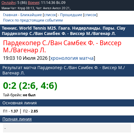
Онлайн
: 5 (86)
Время
:
11
:
14
:
36
Вс.09
,
,
Мини-Чат: Кпрф 08:13
Чат: Ангел Ангел 20:21
Главная
-
Ближайшие
[
список
] -
Прошедшие
[
список
]
Поиск по предстоящим событиям
Теннис. World Tennis M25. Гаага. Нидерланды. Пары. Clay
Пардекопер С./Ван Самбек Ф. - Виссер М./Вагенар Л.
Пардекопер С./Ван Самбек Ф.
-
Виссер
М./Вагенар Л.
19:03 10 Июля 2026 [
хронология матча
]
Результат матча Пардекопер С./Ван Самбек Ф. - Виссер М./
Вагенар Л.
0:2 (2:6, 4:6)
Тай-брейк:
не был
Основная линия
П1 -
1.37
П2 -
2.85
Полная линия
-