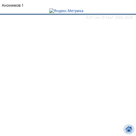
Анонимов 1
0.01 сек. ©
FeaT
2006-2026