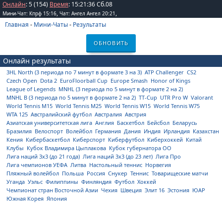
Онлайн
: 5 (154)
Время
:
15
:
21
:
36
Сб.08
,
,
Мини-Чат: Кпрф 15:16
Чат: Ангел Ангел 20:21
Главная
-
Мини-Чаты
-
Результаты
ОБНОВИТЬ
Онлайн результаты
3HL North (3 периода по 7 минут в формате 3 на 3)
ATP Challenger
CS2
Czech Open
Dota 2
EuroFloorball Cup
Europe Smash
Honor of Kings
League of Legends
MNHL (3 периода по 5 минут в формате 2 на 2)
MNHL B (3 периода по 5 минут в формате 2 на 2)
TT-Cup
UTR Pro W
Valorant
World Tennis M15
World Tennis M25
World Tennis W15
World Tennis W75
WTA 125
Австралийский футбол
Австралия
Австрия
Азиатская университетская лига
Англия
Баскетбол
Бейсбол
Беларусь
Бразилия
Велоспорт
Волейбол
Германия
Дания
Индия
Ирландия
Казахстан
Кения
Кибербаскетбол
Киберспорт
Киберфутбол
Киберхоккей
Китай
Клубы
Кубок Владимира Цыплакова
Кубок губернатора ОО
Лига наций 3x3 (до 21 года)
Лига наций 3x3 (до 23 лет)
Лига Про
Лига чемпионов УЕФА
Литва
Настольный теннис
Норвегия
Пляжный волейбол
Польша
Россия
Снукер
Теннис
Товарищеские матчи
Уганда
Уэльс
Филиппины
Финляндия
Футбол
Хоккей
Чемпионат стран Восточной Азии
Чехия
Швеция
Элит 16
Эстония
ЮАР
Южная Корея
Япония