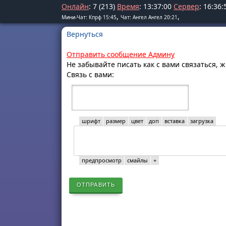
Онлайн
: 7 (213)
Время
:
13
:
37
:
00
Сервер
:
16
:
36
:
,
,
Мини-Чат: Кпрф 15:45
Чат: Ангел Ангел 20:21
Вернуться
Отправить сообщение Админу
Не забывайте писать как с вами связаться, 
Связь с вами:
шрифт
размер
цвет
доп
вставка
загрузка
предпросмотр
смайлы
+