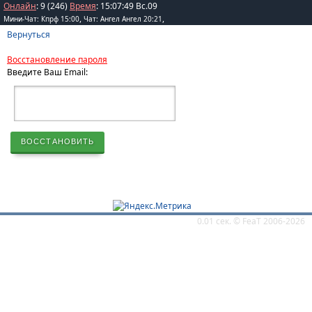
Онлайн
: 9 (246)
Время
:
15
:
07
:
49
Вс.09
,
,
Мини-Чат: Кпрф 15:00
Чат: Ангел Ангел 20:21
Вернуться
Восстановление пароля
Введите Ваш Email:
0.01 сек. ©
FeaT
2006-2026