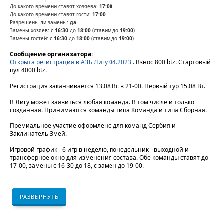
До какого времени ставят хозяева:
17:00
До какого времени ставят гости:
17:00
Разрешены ли замены:
да
Замены хозяев: с
16:30
до
18:00
(ставим до
19:00
)
Замены гостей: с
16:30
до
18:00
(ставим до
19:00
)
Сообщение организатора:
Открыта регистрация в АЗЪ Лигу 04.2023
. Взнос 800 btz. Стартовый
пул 4000 btz.
Регистрация заканчивается 13.08 Вс в 21-00. Первый тур 15.08 Вт.
В Лигу может заявиться любая команда. В том числе и только
созданная. Принимаются команды типа Команда и типа Сборная.
Премиальное участие оформлено для команд Сербия и
Заклинатель Змей.
Игровой график - 6 игр в неделю, понедельник - выходной и
трансферное окно для изменения состава. Обе команды ставят до
17-00, замены с 16-30 до 18, с замен до 19-00.
РАЗВЕРНУТЬ