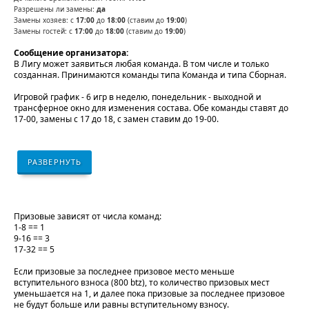
Разрешены ли замены:
да
Замены хозяев: с
17:00
до
18:00
(ставим до
19:00
)
Замены гостей: с
17:00
до
18:00
(ставим до
19:00
)
Сообщение организатора:
В Лигу может заявиться любая команда. В том числе и только
созданная. Принимаются команды типа Команда и типа Сборная.
Игровой график - 6 игр в неделю, понедельник - выходной и
трансферное окно для изменения состава. Обе команды ставят до
17-00, замены с 17 до 18, с замен ставим до 19-00.
РАЗВЕРНУТЬ
Призовые зависят от числа команд:
1-8 == 1
9-16 == 3
17-32 == 5
Если призовые за последнее призовое место меньше
вступительного взноса (800 btz), то количество призовых мест
уменьшается на 1, и далее пока призовые за последнее призовое
не будут больше или равны вступительному взносу.