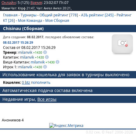
Онлайн
: 5 (125)
Время
:
23
:
02
:
07
Пт.07
,
,
Мини-Чат: Кпрф 21:47
Чат: Ангел Ангел 20:21
Главная
-
Турниры
-
Общий рейтинг [778]
-
АЗЪ рейтинг [245]
-
Рейтинг
КТ [26]
-
Моя Команда
-
Моя Сборная
Chisinau (Сборная)
Дата создания:
08.02.2017
, последнее обновление состава:
08.02.2017 15:26:29
Состав от 08.02.2017 15:26:29
Тренер
:
milanvik
+1430
Капитан:
milanvik
+1430
Вице-Капитан:
milanvik
+1430
Игрок 1:
milanvik
+1430
Использование кошелька для заявок в турниры выключено
Кошелек:
0 btz
пополнить
Автоматическая подача состава включена
Недавние игры,
Все игры
Анонимов 4
0.02 сек. ©
FeaT
2006-2026