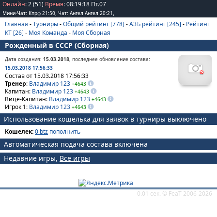
Онлайн
: 2 (51)
Время
:
08
:
19
:
18
Пт.07
,
,
Мини-Чат: Кпрф 21:50
Чат: Ангел Ангел 20:21
Главная
-
Турниры
-
Общий рейтинг [778]
-
АЗЪ рейтинг [245]
-
Рейтинг
КТ [26]
-
Моя Команда
-
Моя Сборная
Рожденный в СССР (Сборная)
Дата создания:
15.03.2018
, последнее обновление состава:
15.03.2018 17:56:33
Состав от 15.03.2018 17:56:33
Тренер
:
Владимир 123
+4643
Капитан:
Владимир 123
+4643
Вице-Капитан:
Владимир 123
+4643
Игрок 1:
Владимир 123
+4643
Использование кошелька для заявок в турниры выключено
Кошелек:
0 btz
пополнить
Автоматическая подача состава включена
Недавние игры,
Все игры
0.01 сек. ©
FeaT
2006-2026