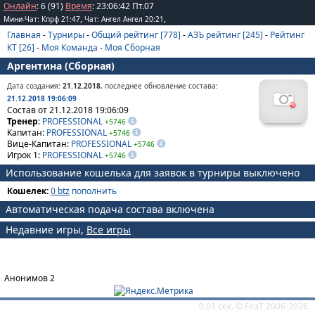
Онлайн
: 6 (91)
Время
:
23
:
06
:
42
Пт.07
,
,
Мини-Чат: Кпрф 21:47
Чат: Ангел Ангел 20:21
Главная
-
Турниры
-
Общий рейтинг [778]
-
АЗЪ рейтинг [245]
-
Рейтинг
КТ [26]
-
Моя Команда
-
Моя Сборная
Аргентина (Сборная)
Дата создания:
21.12.2018
, последнее обновление состава:
21.12.2018 19:06:09
Состав от 21.12.2018 19:06:09
Тренер
:
PROFESSIONAL
+5746
Капитан:
PROFESSIONAL
+5746
Вице-Капитан:
PROFESSIONAL
+5746
Игрок 1:
PROFESSIONAL
+5746
Использование кошелька для заявок в турниры выключено
Кошелек:
0 btz
пополнить
Автоматическая подача состава включена
Недавние игры,
Все игры
Анонимов 2
0.01 сек. ©
FeaT
2006-2026