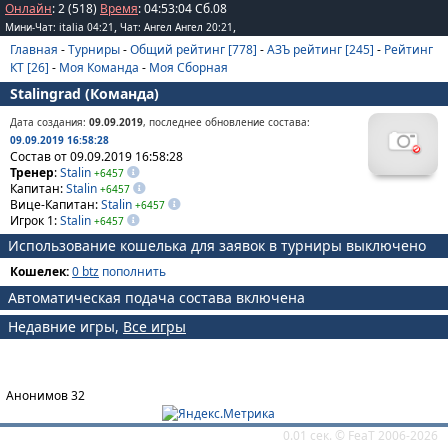
Онлайн
: 2 (518)
Время
:
04
:
53
:
04
Сб.08
,
,
Мини-Чат: italia 04:21
Чат: Ангел Ангел 20:21
Главная
-
Турниры
-
Общий рейтинг [778]
-
АЗЪ рейтинг [245]
-
Рейтинг
КТ [26]
-
Моя Команда
-
Моя Сборная
Stalingrad (Команда)
Дата создания:
09.09.2019
, последнее обновление состава:
09.09.2019 16:58:28
Состав от 09.09.2019 16:58:28
Тренер
:
Stalin
+6457
Капитан:
Stalin
+6457
Вице-Капитан:
Stalin
+6457
Игрок 1:
Stalin
+6457
Использование кошелька для заявок в турниры выключено
Кошелек:
0 btz
пополнить
Автоматическая подача состава включена
Недавние игры,
Все игры
Анонимов 32
0.01 сек. ©
FeaT
2006-2026