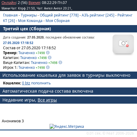
Онлайн
: 2 (56)
Время
:
08
:
22
:
29
Пт.07
,
,
Мини-Чат: Кпрф 21:50
Чат: Ангел Ангел 20:21
Главная
-
Турниры
-
Общий рейтинг [778]
-
АЗЪ рейтинг [245]
-
Рейтинг
КТ [26]
-
Моя Команда
-
Моя Сборная
Третий цех (Сборная)
Дата создания:
27.05.2020
, последнее обновление состава:
27.05.2020 17:18:52
Состав от 27.05.2020 17:18:52
Тренер
:
Ткаченко
+7498
Капитан:
Ткаченко
+7498
Вице-Капитан:
Ткаченко
+7498
Игрок 1:
Ткаченко
+7498
Использование кошелька для заявок в турниры выключено
Кошелек:
0 btz
пополнить
Автоматическая подача состава включена
Недавние игры,
Все игры
Анонимов 3
0.01 сек. ©
FeaT
2006-2026