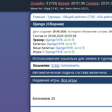
Онлайн
: 3 (153)
Время
:
20
:
51
:
37
Сервер
:
23
:
51
:
,
,
Мини-Чат: Кпрф 21:47
Чат: Ангел Ангел 20:21
Главная
-
Турниры
-
Общий рейтинг [778]
-
АЗЪ рейти
Django (Сборная)
Дата создания:
29.08.2020
, последнее обновление состава:
29
Состав от 29.08.2020 20:55:38
Тренер
:
Django1978
+6218
Капитан:
Django1978
+6218
Вице-Капитан:
Django1978
+6218
Игрок 1:
Django1978
+6218
Использование кошелька для заявок в турн
Кошелек:
0 btz
пополнить
Автоматическая подача состава включена
Недавние игры,
Все игры
Анонимов 20