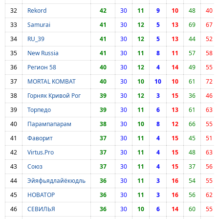
32
Rekord
42
30
11
9
10
48
40
33
Samurai
41
30
12
5
13
69
67
34
RU_39
41
30
12
5
13
44
52
35
New Russia
41
30
11
8
11
57
58
36
Регион 58
40
30
12
4
14
49
55
37
MORTAL KOMBAT
40
30
10
10
10
61
72
38
Горняк Кривой Рог
39
30
12
3
15
36
46
39
Торпедо
39
30
11
6
13
61
63
40
Парампапарам
38
30
10
8
12
66
55
41
Фаворит
37
30
11
4
15
45
51
42
Virtus.Pro
37
30
11
4
15
48
63
43
Союз
37
30
11
4
15
37
56
44
Эйяфьядлайёкюдль
36
30
11
3
16
54
55
45
НОВАТОР
36
30
11
3
16
56
62
46
СЕВИЛЬЯ
36
30
10
6
14
60
55