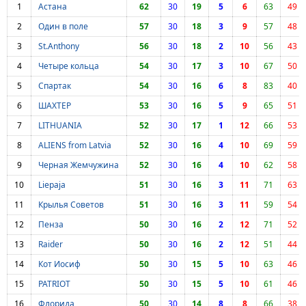
1
Астана
62
30
19
5
6
63
49
2
Один в поле
57
30
18
3
9
57
48
3
St.Anthony
56
30
18
2
10
56
43
4
Четыре кольца
54
30
17
3
10
67
50
5
Спартак
54
30
16
6
8
83
40
6
ШАХТЕР
53
30
16
5
9
65
51
7
LITHUANIA
52
30
17
1
12
66
53
8
ALIENS from Latvia
52
30
16
4
10
69
59
9
Черная Жемчужина
52
30
16
4
10
62
58
10
Liepaja
51
30
16
3
11
71
63
11
Крылья Советов
51
30
16
3
11
59
54
12
Пенза
50
30
16
2
12
71
52
13
Raider
50
30
16
2
12
51
44
14
Кот Иосиф
50
30
15
5
10
63
46
15
PATRIOT
50
30
15
5
10
61
46
16
Флорида
50
30
14
8
8
66
38