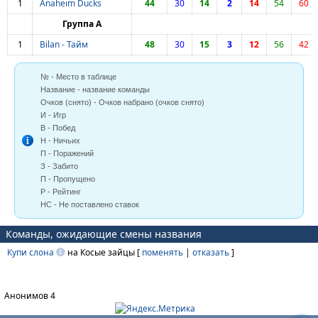
1
Anaheim Ducks
44
30
14
2
14
54
60
Группа А
1
Bilan - Тайм
48
30
15
3
12
56
42
№ - Место в таблице
Название - название команды
Очков (снято) - Очков набрано (очков снято)
И - Игр
В - Побед
Н - Ничьих
П - Поражений
З - Забито
П - Пропущено
Р - Рейтинг
НС - Не поставлено ставок
Команды, ожидающие смены названия
Купи слона
на Косые зайцы [
поменять
|
отказать
]
Анонимов 4