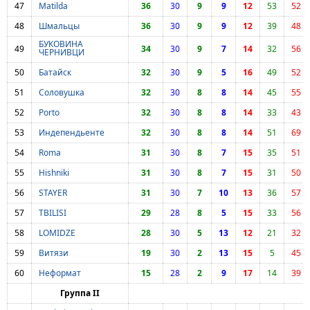
47
Matilda
36
30
9
9
12
53
52
48
Шмальцы
36
30
9
9
12
39
48
БУКОВИНА
49
34
30
9
7
14
32
56
ЧЕРНИВЦИ
50
Батайск
32
30
9
5
16
49
52
51
Соловушка
32
30
8
8
14
45
55
52
Porto
32
30
8
8
14
33
43
53
Индепендьенте
32
30
8
8
14
51
69
54
Roma
31
30
8
7
15
35
51
55
Hishniki
31
30
8
7
15
31
50
56
STAYER
31
30
7
10
13
36
57
57
TBILISI
29
28
8
5
15
33
56
58
LOMIDZE
28
30
5
13
12
21
32
59
Витязи
19
30
2
13
15
5
45
60
Неформат
15
28
2
9
17
14
39
Группа II