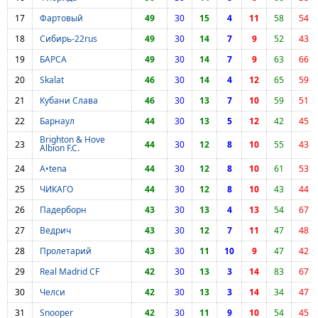
17
Фартовый
49
30
15
4
11
58
54
18
Сибирь-22rus
49
30
14
7
9
52
43
19
БАРСА
49
30
14
7
9
63
66
20
Skalat
46
30
14
4
12
65
59
21
Кубани Слава
46
30
13
7
10
59
51
22
Барнаул
44
30
13
5
12
42
45
Brighton & Hove
23
44
30
12
8
10
55
43
Albion F.C.
24
A•tena
44
30
12
8
10
61
53
25
ЧИКАГО
44
30
12
8
10
43
44
26
Падерборн
43
30
13
4
13
54
67
27
Ведрич
43
30
12
7
11
47
48
28
Пролетарий
43
30
11
10
9
47
42
29
Real Madrid CF
42
30
13
3
14
83
67
30
Челси
42
30
13
3
14
34
47
31
Snooper
42
30
11
9
10
54
45