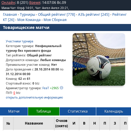
Онлайн
: 8 (201)
Время
:
14
:
07
:
06
Вс.09
,
,
Мини-Чат: Кпрф 14:01
Чат: Ангел Ангел 20:21
Главная
-
Турниры
-
Общий рейтинг [778]
-
АЗЪ рейтинг [245]
-
Рейтинг
КТ [26]
-
Моя Команда
-
Моя Сборная
Товарищеские матчи
Участники турнира
Категория турнира:
Неофициальный
турнир без призового фонда
Тип рейтинга:
Общий рейтинг
Допускаются команды:
Любые команды
Премиальное участие команд:
Нет
Дата проведения с
28.10.2014 00:00
по
31.12.2014 00:00
Команд:
62
из
61
Стартовый взнос:
0
btz
Администратор турнира:
FeaT
+2965
ПУЛ:
0
btz
открыть дополнительную информацию
Матчи
Таблица
Статистика
Календарь
Очков
№
Название
И
В
Н
П
З
П
(снято)