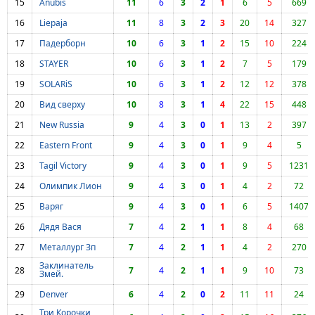
15
Anubis
11
6
3
2
1
6
5
669
16
Liepaja
11
8
3
2
3
20
14
327
17
Падерборн
10
6
3
1
2
15
10
224
18
STAYER
10
6
3
1
2
7
5
179
19
SOLARiS
10
6
3
1
2
12
12
378
20
Вид сверху
10
8
3
1
4
22
15
448
21
New Russia
9
4
3
0
1
13
2
397
22
Eastern Front
9
4
3
0
1
9
4
5
23
Tagil Victory
9
4
3
0
1
9
5
1231
24
Олимпик Лион
9
4
3
0
1
4
2
72
25
Варяг
9
4
3
0
1
6
5
1407
26
Дядя Вася
7
4
2
1
1
8
4
68
27
Металлург Зп
7
4
2
1
1
4
2
270
Заклинатель
28
7
4
2
1
1
9
10
73
Змей.
29
Denver
6
4
2
0
2
11
11
24
Три Корочки