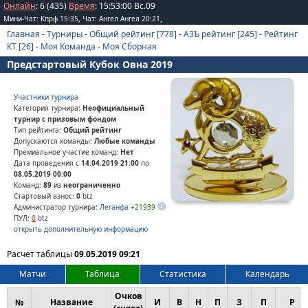
Онлайн
: 6 (435)
Время
:
15
:
53
:
00
Вс.09
,
,
Мини-Чат: Кпрф 15:35
Чат: Ангел Ангел 20:21
Главная
-
Турниры
-
Общий рейтинг [778]
-
АЗЪ рейтинг [245]
-
Рейтинг
КТ [26]
-
Моя Команда
-
Моя Сборная
Предстартовый Кубок Овна 2019
Участники турнира
Категория турнира:
Неофициальный
турнир с призовым фондом
Тип рейтинга:
Общий рейтинг
Допускаются команды:
Любые команды
Премиальное участие команд:
Нет
Дата проведения с
14.04.2019 21:00
по
08.05.2019 00:00
Команд:
89
из
неограниченно
Стартовый взнос:
0
btz
Администратор турнира:
Леганфа
+21939
ПУЛ:
0
btz
открыть дополнительную информацию
Расчет таблицы
09.05.2019 09:21
Матчи
Таблица
Статистика
Календарь
Очков
№
Название
И
В
Н
П
З
П
Р