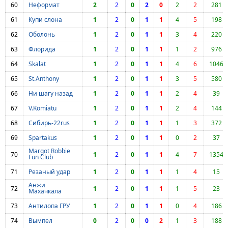
60
Неформат
2
2
0
2
0
2
2
281
61
Купи слона
1
2
0
1
1
4
5
198
62
Оболонь
1
2
0
1
1
3
4
220
63
Флорида
1
2
0
1
1
1
2
976
64
Skalat
1
2
0
1
1
4
6
1046
65
St.Anthony
1
2
0
1
1
3
5
580
66
Ни шагу назад
1
2
0
1
1
2
4
39
67
V.Komiatu
1
2
0
1
1
2
4
144
68
Сибирь-22rus
1
2
0
1
1
1
3
372
69
Spartakus
1
2
0
1
1
0
2
37
Margot Robbie
70
1
2
0
1
1
4
7
1354
Fun Club
71
Резаный удар
1
2
0
1
1
1
4
15
Анжи
72
1
2
0
1
1
1
5
23
Махачкала
73
Антилопа ГРУ
1
2
0
1
1
0
4
186
74
Вымпел
0
2
0
0
2
1
3
188