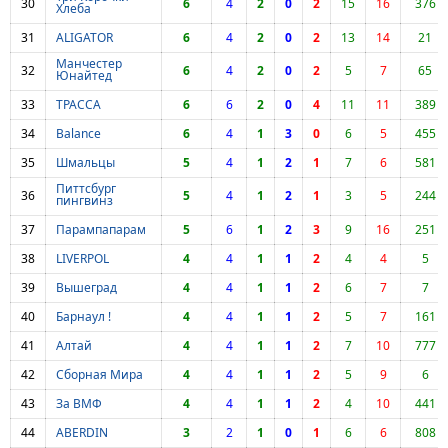
30
6
4
2
0
2
15
16
376
Хлеба
31
ALIGATOR
6
4
2
0
2
13
14
21
Манчестер
32
6
4
2
0
2
5
7
65
Юнайтед
33
ТРАССА
6
6
2
0
4
11
11
389
34
Balance
6
4
1
3
0
6
5
455
35
Шмальцы
5
4
1
2
1
7
6
581
Питтсбург
36
5
4
1
2
1
3
5
244
пингвинз
37
Парампапарам
5
6
1
2
3
9
16
251
38
LIVERPOL
4
4
1
1
2
4
4
5
39
Вышеград
4
4
1
1
2
6
7
7
40
Барнаул !
4
4
1
1
2
5
7
161
41
Алтай
4
4
1
1
2
7
10
777
42
Сборная Мира
4
4
1
1
2
5
9
6
43
За ВМФ
4
4
1
1
2
4
10
441
44
ABERDIN
3
2
1
0
1
6
6
808