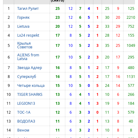
(снято)
1
Тагил Рулит
25
12
7
4
1
25
9
125
2
Горняк
23
12
6
5
1
30
20
2210
3
Lietuva
20
12
5
5
2
33
29
752
4
Lx24 respekt
17
8
5
2
1
28
12
155
Крылья
5
17
10
5
2
3
35
25
1049
Советов
ALIENS from
6
17
10
5
2
3
20
17
295
Latvia
7
Звезда Адлер
16
8
5
1
2
17
9
480
8
Суперклуб
16
8
5
1
2
17
16
1131
9
Четыре кольца
15
10
5
0
5
24
14
577
10
TIGER SHARKS
13
6
4
1
1
10
6
266
11
LEGION13
13
8
4
1
3
19
9
184
12
ТОС-1А
12
6
3
3
0
11
3
579
13
ВОДОЛАЗ
11
6
3
2
1
13
8
40
14
Веном
11
6
3
2
1
10
8
8