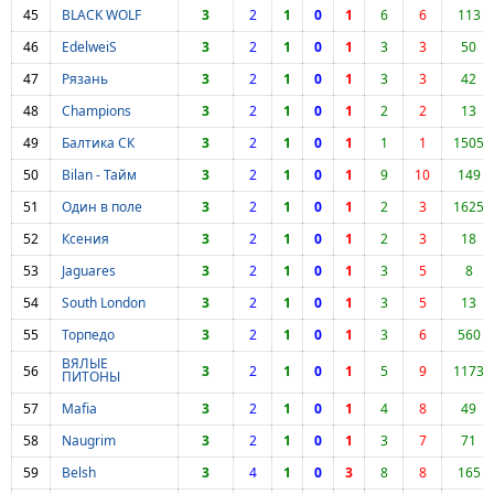
45
BLACK WOLF
3
2
1
0
1
6
6
113
46
EdelweiS
3
2
1
0
1
3
3
50
47
Рязань
3
2
1
0
1
3
3
42
48
Champions
3
2
1
0
1
2
2
13
49
Балтика СК
3
2
1
0
1
1
1
1505
50
Bilan - Тайм
3
2
1
0
1
9
10
149
51
Один в поле
3
2
1
0
1
2
3
1625
52
Ксения
3
2
1
0
1
2
3
18
53
Jaguares
3
2
1
0
1
3
5
8
54
South London
3
2
1
0
1
3
5
13
55
Торпедо
3
2
1
0
1
3
6
560
ВЯЛЫЕ
56
3
2
1
0
1
5
9
1173
ПИТОНЫ
57
Mafia
3
2
1
0
1
4
8
49
58
Naugrim
3
2
1
0
1
3
7
71
59
Belsh
3
4
1
0
3
8
8
165