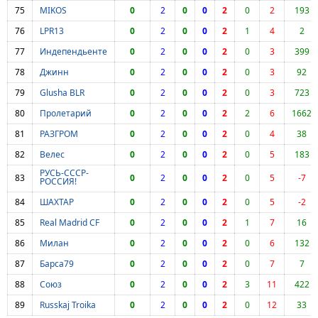
75
MIKOS
0
2
0
0
2
0
2
193
76
LPR13
0
2
0
0
2
1
4
2
77
Индепендьенте
0
2
0
0
2
0
3
399
78
Джинн
0
2
0
0
2
0
3
92
79
Glusha BLR
0
2
0
0
2
0
3
723
80
Пролетарий
0
2
0
0
2
2
6
1662
81
РАЗГРОМ
0
2
0
0
2
0
4
38
82
Велес
0
2
0
0
2
0
5
183
РУСЬ-СССР-
83
0
2
0
0
2
0
5
-7
РОССИЯ!
84
ШАХТАР
0
2
0
0
2
0
5
-2
85
Real Madrid CF
0
2
0
0
2
1
7
16
86
Милан
0
2
0
0
2
0
6
132
87
Барса79
0
2
0
0
2
0
7
7
88
Союз
0
2
0
0
2
3
11
422
89
Russkaj Troika
0
2
0
0
2
0
12
33