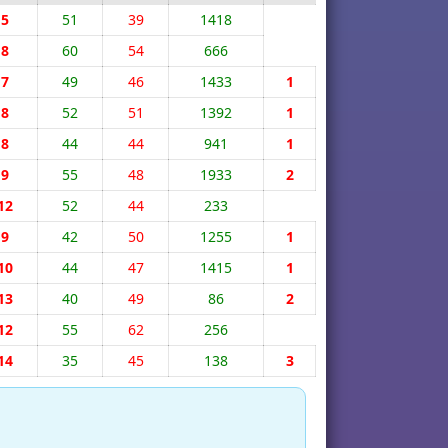
5
51
39
1418
8
60
54
666
7
49
46
1433
1
8
52
51
1392
1
8
44
44
941
1
9
55
48
1933
2
12
52
44
233
9
42
50
1255
1
10
44
47
1415
1
13
40
49
86
2
12
55
62
256
14
35
45
138
3