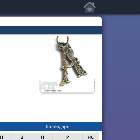
Календарь
П
З
П
Р
НС