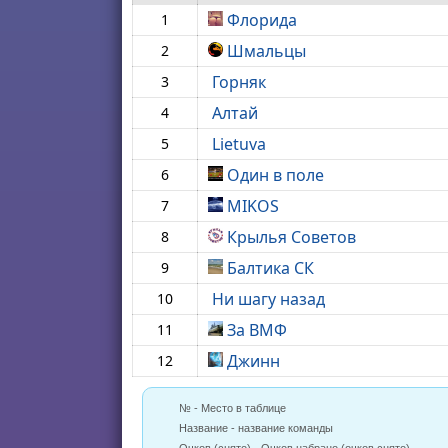
Флорида
1
Шмальцы
2
Горняк
3
Алтай
4
Lietuva
5
Один в поле
6
MIKOS
7
Крылья Советов
8
Балтика СК
9
Ни шагу назад
10
За ВМФ
11
Джинн
12
№ - Место в таблице
Название - название команды