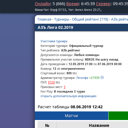
Онлайн
: 5 (666)
Время
:
6
:
45
:
39
Сервер
:
09
:
45
:
3
,
,
Мини-Чат: Кпрф 07:53
Чат: Ангел Ангел 20:21
Главная
-
Турниры
-
Общий рейтинг [778]
-
АЗЪ рейти
АЗЪ Лига 02.2019
Участники турнира
Категория турнира:
Официальный турнир
Тип рейтинга:
АЗЪ рейтинг
Допускаются команды:
Любые команды
Премиальное участие команд:
MIKOS Ни шагу назад
Дата проведения с
12.05.2019 21:00
по
07.06.2019 00:00
Команд:
12
из
неограниченно
Стартовый взнос:
800
btz
Администратор турнира:
Леганфа
+21939
ПУЛ:
9720
btz
Призовых мест:
3
Fair Play:
В последних 3 турах
открыть дополнительную информацию
Расчет таблицы
08.06.2019 12:42
Матчи
№
Название