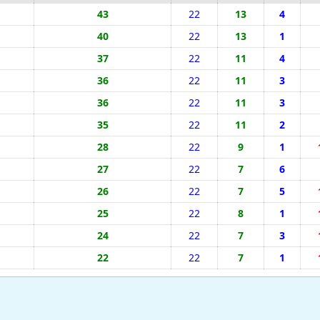
43
22
13
4
40
22
13
1
37
22
11
4
36
22
11
3
36
22
11
3
35
22
11
2
28
22
9
1
27
22
7
6
26
22
7
5
25
22
8
1
24
22
7
3
22
22
7
1