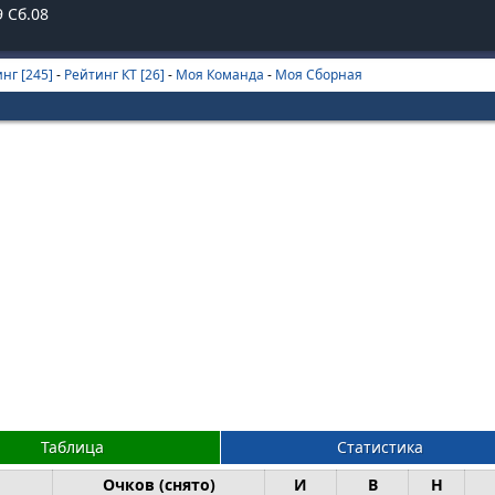
9
Сб.08
нг [245]
-
Рейтинг КТ [26]
-
Моя Команда
-
Моя Сборная
Таблица
Статистика
Очков (снято)
И
В
Н