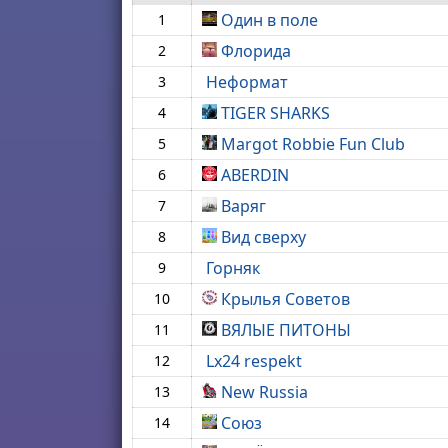
Один в поле
1
Флорида
2
Неформат
3
TIGER SHARKS
4
Margot Robbie Fun Club
5
ABERDIN
6
Варяг
7
Вид сверху
8
Горняк
9
Крылья Советов
10
ВЯЛЫЕ ПИТОНЫ
11
Lx24 respekt
12
New Russia
13
Союз
14