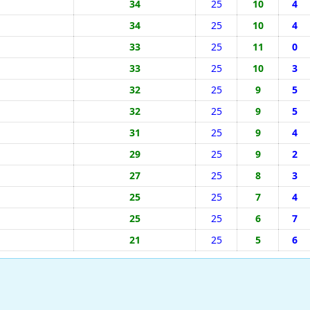
34
25
10
4
34
25
10
4
33
25
11
0
33
25
10
3
32
25
9
5
32
25
9
5
31
25
9
4
29
25
9
2
27
25
8
3
25
25
7
4
25
25
6
7
21
25
5
6