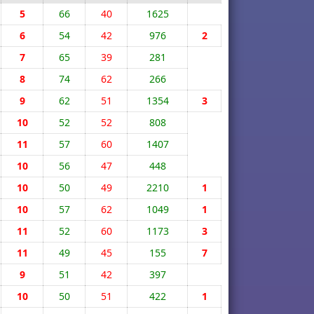
5
66
40
1625
6
54
42
976
2
7
65
39
281
8
74
62
266
9
62
51
1354
3
10
52
52
808
11
57
60
1407
10
56
47
448
10
50
49
2210
1
10
57
62
1049
1
11
52
60
1173
3
11
49
45
155
7
9
51
42
397
10
50
51
422
1