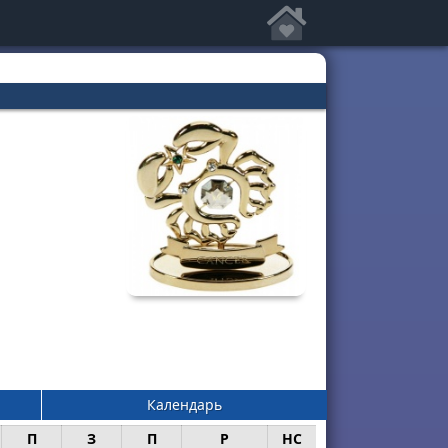
Календарь
П
З
П
Р
НС