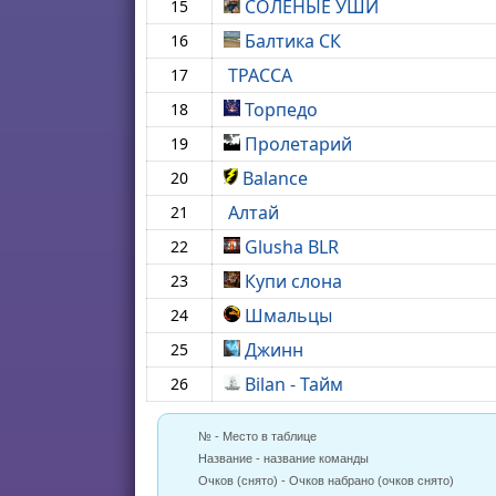
СОЛЁНЫЕ УШИ
15
Балтика СК
16
ТРАССА
17
Торпедо
18
Пролетарий
19
Balance
20
Алтай
21
Glusha BLR
22
Купи слона
23
Шмальцы
24
Джинн
25
Bilan - Тайм
26
№ - Место в таблице
Название - название команды
Очков (снято) - Очков набрано (очков снято)