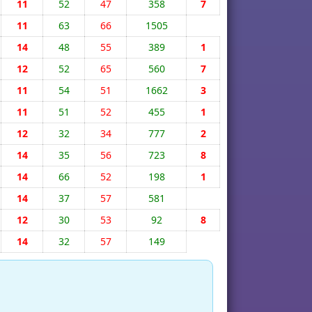
11
52
47
358
7
11
63
66
1505
14
48
55
389
1
12
52
65
560
7
11
54
51
1662
3
11
51
52
455
1
12
32
34
777
2
14
35
56
723
8
14
66
52
198
1
14
37
57
581
12
30
53
92
8
14
32
57
149