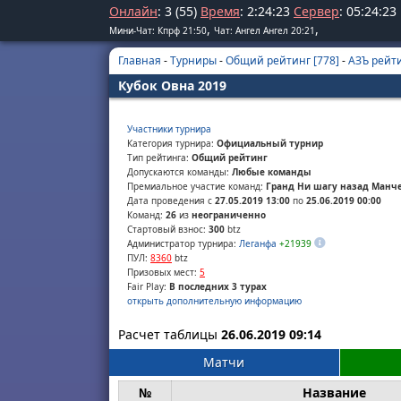
Онлайн
: 3 (55)
Время
:
2
:
24
:
23
Сервер
:
05
:
24
:
23
,
,
Мини-Чат: Кпрф 21:50
Чат: Ангел Ангел 20:21
Главная
-
Турниры
-
Общий рейтинг [778]
-
АЗЪ рейти
Кубок Овна 2019
Участники турнира
Категория турнира:
Официальный турнир
Тип рейтинга:
Общий рейтинг
Допускаются команды:
Любые команды
Премиальное участие команд:
Гранд Ни шагу назад Манче
Дата проведения с
27.05.2019 13:00
по
25.06.2019 00:00
Команд:
26
из
неограниченно
Стартовый взнос:
300
btz
Администратор турнира:
Леганфа
+21939
ПУЛ:
8360
btz
Призовых мест:
5
Fair Play:
В последних 3 турах
открыть дополнительную информацию
Расчет таблицы
26.06.2019 09:14
Матчи
№
Название