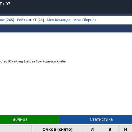
Пт.07
нг [245]
-
Рейтинг КТ [26]
-
Моя Команда
-
Моя Сборная
стер Юнайтед Lietuva Три Корочки Хлеба
Таблица
Статистика
Очков (снято)
И
В
Н