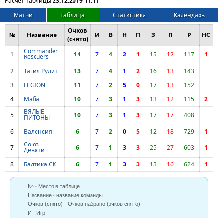
Расчет таблицы
23.12.2019 11:11
Матчи
Таблица
Статистика
Календарь
Очков
№
Название
И
В
Н
П
З
П
Р
НС
(снято)
Commander
1
14
7
4
2
1
15
12
117
1
Rescuers
2
Тагил Рулит
13
7
4
1
2
16
13
143
3
LEGION
11
7
2
5
0
17
13
152
4
Mafia
10
7
3
1
3
13
12
115
2
ВЯЛЫЕ
5
10
7
3
1
3
17
17
408
ПИТОНЫ
6
Валенсия
6
7
2
0
5
12
18
729
1
Союз
7
6
7
1
3
3
25
27
603
1
Девяти
8
Балтика СК
6
7
1
3
3
13
16
624
1
№ - Место в таблице
Название - название команды
Очков (снято) - Очков набрано (очков снято)
И - Игр