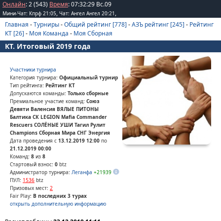
Онлайн
: 2 (543)
Время
:
07
:
32
:
29
Вс.09
,
,
Мини-Чат: Кпрф 21:05
Чат: Ангел Ангел 20:21
Главная
-
Турниры
-
Общий рейтинг [778]
-
АЗЪ рейтинг [245]
-
Рейтинг
КТ [26]
-
Моя Команда
-
Моя Сборная
КТ. Итоговый 2019 года
Участники турнира
Категория турнира:
Официальный турнир
Тип рейтинга:
Рейтинг КТ
Допускаются команды:
Только сборные
Премиальное участие команд:
Союз
Девяти Валенсия ВЯЛЫЕ ПИТОНЫ
Балтика СК LEGION Mafia Commander
Rescuers СОЛЁНЫЕ УШИ Тагил Рулит
Champions Сборная Мира СНГ Энергия
Дата проведения с
13.12.2019 12:00
по
21.12.2019 00:00
Команд:
8
из
8
Стартовый взнос:
0
btz
Администратор турнира:
Леганфа
+21939
ПУЛ:
1536
btz
Призовых мест:
2
Fair Play:
В последних 3 турах
открыть дополнительную информацию