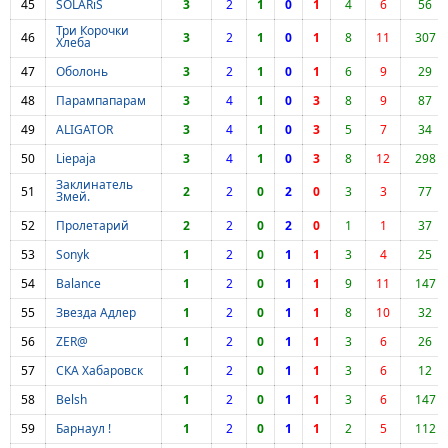
45
SOLARiS
3
2
1
0
1
4
6
56
Три Корочки
46
3
2
1
0
1
8
11
307
Хлеба
47
Оболонь
3
2
1
0
1
6
9
29
48
Парампапарам
3
4
1
0
3
8
9
87
49
ALIGATOR
3
4
1
0
3
5
7
34
50
Liepaja
3
4
1
0
3
8
12
298
Заклинатель
51
2
2
0
2
0
3
3
77
Змей.
52
Пролетарий
2
2
0
2
0
1
1
37
53
Sonyk
1
2
0
1
1
3
4
25
54
Balance
1
2
0
1
1
9
11
147
55
Звезда Адлер
1
2
0
1
1
8
10
32
56
ZER@
1
2
0
1
1
3
6
26
57
СКА Хабаровск
1
2
0
1
1
3
6
12
58
Belsh
1
2
0
1
1
3
6
147
59
Барнаул !
1
2
0
1
1
2
5
112