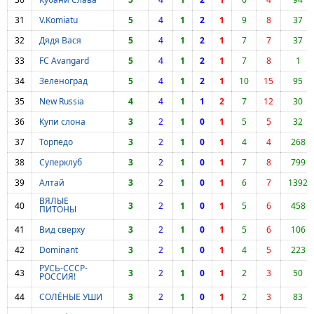
31
V.Komiatu
5
4
1
2
1
9
8
37
32
Дядя Вася
5
4
1
2
1
7
7
37
33
FC Avangard
5
4
1
2
1
7
8
1
34
Зеленоград
5
4
1
2
1
10
15
95
35
New Russia
4
4
1
1
2
7
12
30
36
Купи слона
3
2
1
0
1
5
5
32
37
Торпедо
3
2
1
0
1
4
4
268
38
Суперклуб
3
2
1
0
1
7
8
799
39
Алтай
3
2
1
0
1
6
7
1392
ВЯЛЫЕ
40
3
2
1
0
1
5
6
458
ПИТОНЫ
41
Вид сверху
3
2
1
0
1
5
6
106
42
Dominant
3
2
1
0
1
4
5
223
РУСЬ-СССР-
43
3
2
1
0
1
2
3
50
РОССИЯ!
44
СОЛЁНЫЕ УШИ
3
2
1
0
1
2
3
83