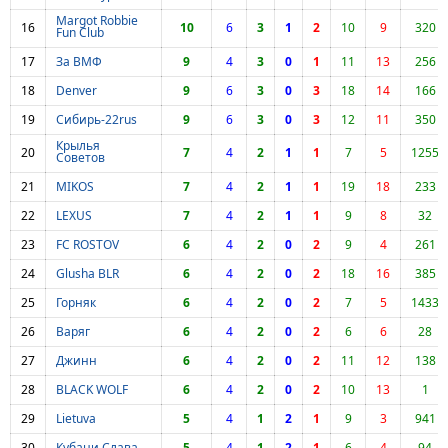
Margot Robbie
16
10
6
3
1
2
10
9
320
Fun Club
17
За ВМФ
9
4
3
0
1
11
13
256
18
Denver
9
6
3
0
3
18
14
166
19
Сибирь-22rus
9
6
3
0
3
12
11
350
Крылья
20
7
4
2
1
1
7
5
1255
Советов
21
MIKOS
7
4
2
1
1
19
18
233
22
LEXUS
7
4
2
1
1
9
8
32
23
FC ROSTOV
6
4
2
0
2
9
4
261
24
Glusha BLR
6
4
2
0
2
18
16
385
25
Горняк
6
4
2
0
2
7
5
1433
26
Варяг
6
4
2
0
2
6
6
28
27
Джинн
6
4
2
0
2
11
12
138
28
BLACK WOLF
6
4
2
0
2
10
13
1
29
Lietuva
5
4
1
2
1
9
3
941
30
Кубани Слава
5
4
1
2
1
6
4
94