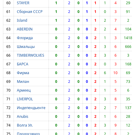
60
STAYER
1
2
0
1
1
1
4
29
61
Сборная СССР
1
2
0
1
1
0
3
91
62
Island
1
2
0
1
1
2
7
2
63
ABERDIN
0
2
0
0
2
2
4
104
64
Флорида
0
2
0
0
2
1
3
1418
65
Шмальцы
0
2
0
0
2
3
6
666
66
TIMBERWOLVES
0
2
0
0
2
3
6
3
67
БАРСА
0
2
0
0
2
0
3
168
68
Фирма
0
2
0
0
2
6
10
69
69
Милан
0
2
0
0
2
1
5
73
70
Армеец
0
2
0
0
2
1
5
6
71
LIVERPOL
0
2
0
0
2
3
8
35
72
Индепендьенте
0
2
0
0
2
2
7
137
73
Anubis
0
2
0
0
2
1
6
28
74
Волга Ул.
0
2
0
0
2
3
9
12
75
Плодосовхоз
0
2
0
0
2
2
8
2