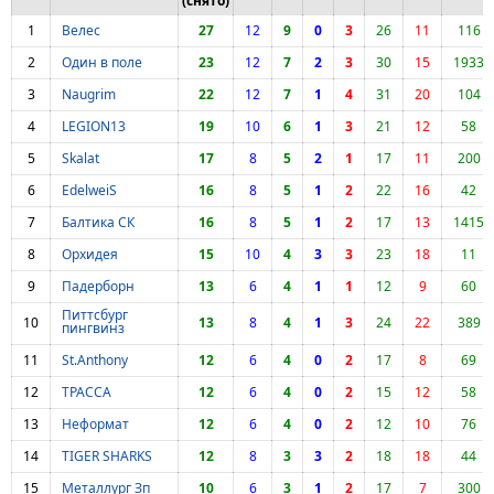
(снято)
1
Велес
27
12
9
0
3
26
11
116
2
Один в поле
23
12
7
2
3
30
15
1933
3
Naugrim
22
12
7
1
4
31
20
104
4
LEGION13
19
10
6
1
3
21
12
58
5
Skalat
17
8
5
2
1
17
11
200
6
EdelweiS
16
8
5
1
2
22
16
42
7
Балтика СК
16
8
5
1
2
17
13
1415
8
Орхидея
15
10
4
3
3
23
18
11
9
Падерборн
13
6
4
1
1
12
9
60
Питтсбург
10
13
8
4
1
3
24
22
389
пингвинз
11
St.Anthony
12
6
4
0
2
17
8
69
12
ТРАССА
12
6
4
0
2
15
12
58
13
Неформат
12
6
4
0
2
12
10
76
14
TIGER SHARKS
12
8
3
3
2
18
18
44
15
Металлург Зп
10
6
3
1
2
17
7
300