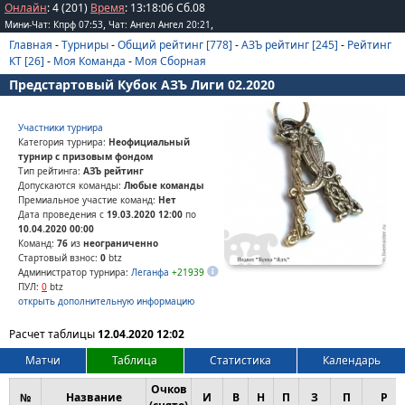
Онлайн
: 4 (201)
Время
:
13
:
18
:
06
Сб.08
,
,
Мини-Чат: Кпрф 07:53
Чат: Ангел Ангел 20:21
Главная
-
Турниры
-
Общий рейтинг [778]
-
АЗЪ рейтинг [245]
-
Рейтинг
КТ [26]
-
Моя Команда
-
Моя Сборная
Предстартовый Кубок АЗЪ Лиги 02.2020
Участники турнира
Категория турнира:
Неофициальный
турнир с призовым фондом
Тип рейтинга:
АЗЪ рейтинг
Допускаются команды:
Любые команды
Премиальное участие команд:
Нет
Дата проведения с
19.03.2020 12:00
по
10.04.2020 00:00
Команд:
76
из
неограниченно
Стартовый взнос:
0
btz
Администратор турнира:
Леганфа
+21939
ПУЛ:
0
btz
открыть дополнительную информацию
Расчет таблицы
12.04.2020 12:02
Матчи
Таблица
Статистика
Календарь
Очков
№
Название
И
В
Н
П
З
П
Р